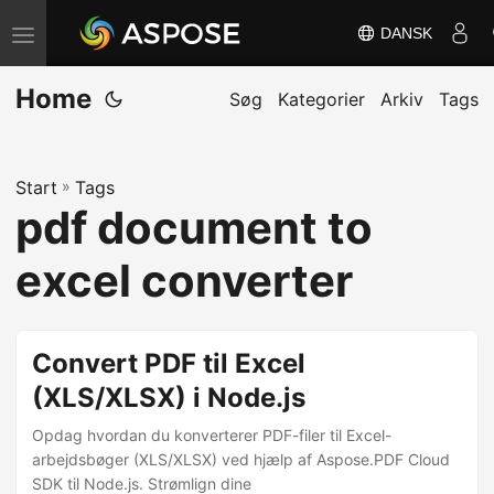
DANSK
S
k
Home
i
Søg
Kategorier
Arkiv
Tags
f
t
Start
»
Tags
n
pdf document to
a
v
excel converter
i
g
a
Convert PDF til Excel
t
(XLS/XLSX) i Node.js
i
Opdag hvordan du konverterer PDF-filer til Excel-
o
arbejdsbøger (XLS/XLSX) ved hjælp af Aspose.PDF Cloud
n
SDK til Node.js. Strømlign dine