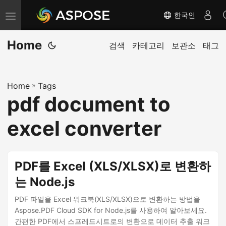
한국인
내
비
Home
게
검색
카테고리
보관소
태그
이
션
Home
»
Tags
전
pdf document to
환
excel converter
PDF를 Excel (XLS/XLSX)로 변환하
는 Node.js
PDF 파일을 Excel 워크북(XLS/XLSX)으로 변환하는 방법을
Aspose.PDF Cloud SDK for Node.js를 사용하여 알아보세요.
간편한 PDF에서 스프레드시트로의 변환으로 데이터 추출 워크