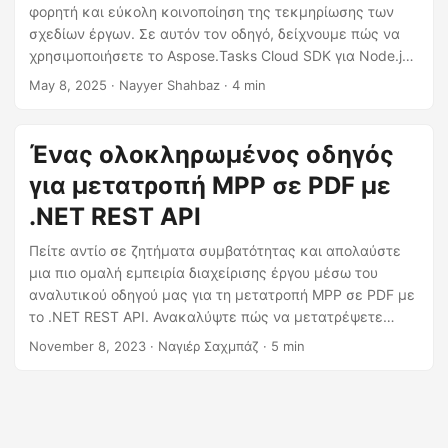
η
φορητή και εύκολη κοινοποίηση της τεκμηρίωσης των
ς
σχεδίων έργων. Σε αυτόν τον οδηγό, δείχνουμε πώς να
χρησιμοποιήσετε το Aspose.Tasks Cloud SDK για Node.js
για να εξάγετε MPP σε PDF γρήγορα και αποδοτικά.
May 8, 2025
· Nayyer Shahbaz · 4 min
Ένας ολοκληρωμένος οδηγός
για μετατροπή MPP σε PDF με
.NET REST API
Πείτε αντίο σε ζητήματα συμβατότητας και απολαύστε
μια πιο ομαλή εμπειρία διαχείρισης έργου μέσω του
αναλυτικού οδηγού μας για τη μετατροπή MPP σε PDF με
το .NET REST API. Ανακαλύψτε πώς να μετατρέψετε
εύκολα τα αρχεία του Microsoft Project σε έγγραφα PDF
November 8, 2023
· Ναγιέρ Σαχμπάζ · 5 min
με καθολική πρόσβαση.