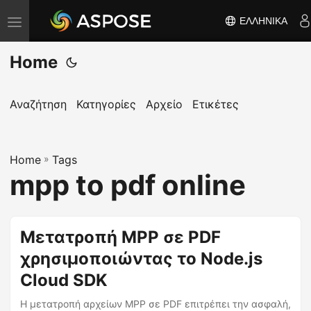
ΕΛΛΗΝΙΚΆ
Ε
ν
Home
α
λ
λ
Αναζήτηση
Κατηγορίες
Αρχείο
Ετικέτες
α
γ
Home
ή
»
Tags
mpp to pdf online
π
λ
ο
Μετατροπή MPP σε PDF
ή
χρησιμοποιώντας το Node.js
γ
η
Cloud SDK
σ
Η μετατροπή αρχείων MPP σε PDF επιτρέπει την ασφαλή,