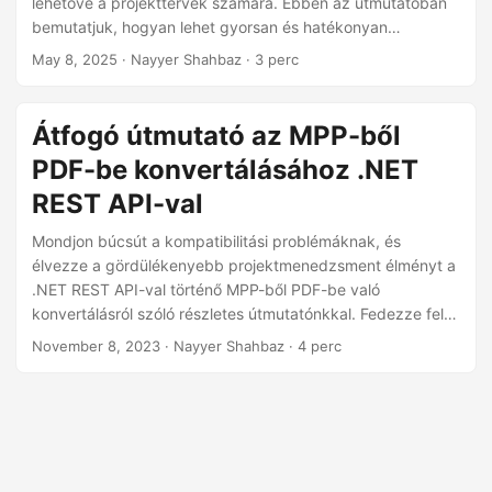
lehetővé a projekttervek számára. Ebben az útmutatóban
n
bemutatjuk, hogyan lehet gyorsan és hatékonyan
exportálni az MPP fájlokat PDF formátumba az
May 8, 2025
· Nayyer Shahbaz · 3 perc
Aspose.Tasks Cloud SDK használatával Node.js
környezetben.
Átfogó útmutató az MPP-ből
PDF-be konvertálásához .NET
REST API-val
Mondjon búcsút a kompatibilitási problémáknak, és
élvezze a gördülékenyebb projektmenedzsment élményt a
.NET REST API-val történő MPP-ből PDF-be való
konvertálásról szóló részletes útmutatónkkal. Fedezze fel,
hogyan alakíthatja át könnyedén Microsoft Project fájljait
November 8, 2023
· Nayyer Shahbaz · 4 perc
univerzálisan hozzáférhető PDF dokumentumokká.