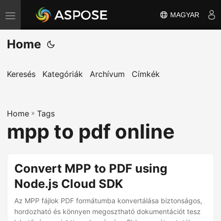
MAGYAR
T
o
Home
g
g
l
Keresés
Kategóriák
Archívum
Címkék
e
n
Home
a
»
Tags
mpp to pdf online
v
i
g
Convert MPP to PDF using
a
Node.js Cloud SDK
t
i
Az MPP fájlok PDF formátumba konvertálása biztonságos,
o
hordozható és könnyen megosztható dokumentációt tesz