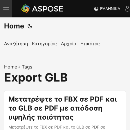
ΕΛΛΗΝΙΚΆ
Ε
ν
Home
α
λ
λ
Αναζήτηση
Κατηγορίες
Αρχείο
Ετικέτες
α
γ
Home
ή
»
Tags
Export GLB
π
λ
ο
Μετατρέψτε το FBX σε PDF και
ή
το GLB σε PDF με απόδοση
γ
η
υψηλής ποιότητας
σ
Μετατρέψτε το FBX σε PDF και το GLB σε PDF σε