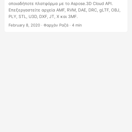
η
οποιαδήποτε πλατφόρμα με το Aspose.3D Cloud API.
ς
Επεξεργαστείτε αρχεία AMF, RVM, DAE, DRC, gLTF, OBJ,
PLY, STL, U3D, DXF, JT, X και 3MF.
February 8, 2020
· Φαρχάν Ραζά · 4 min