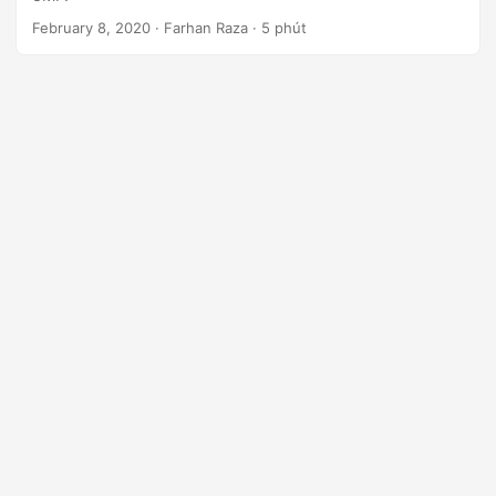
ớ
February 8, 2020
· Farhan Raza · 5 phút
n
g