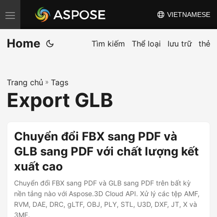
VIETNAMESE
C
h
Home
u
Tìm kiếm
Thể loại
lưu trữ
thẻ
y
ể
Trang chủ
»
Tags
n
Export GLB
đ
ổ
i
Chuyển đổi FBX sang PDF và
đ
GLB sang PDF với chất lượng kết
i
xuất cao
ề
u
Chuyển đổi FBX sang PDF và GLB sang PDF trên bất kỳ
h
nền tảng nào với Aspose.3D Cloud API. Xử lý các tệp AMF,
RVM, DAE, DRC, gLTF, OBJ, PLY, STL, U3D, DXF, JT, X và
ư
3MF.