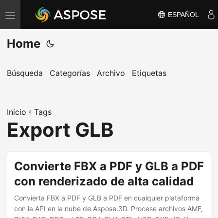
ESPAÑOL
A
l
Home
t
e
r
Búsqueda
Categorías
Archivo
Etiquetas
n
a
Inicio
r
»
Tags
Export GLB
n
a
v
Convierte FBX a PDF y GLB a PDF
e
con renderizado de alta calidad
g
a
Convierta FBX a PDF y GLB a PDF en cualquier plataforma
c
con la API en la nube de Aspose.3D. Procese archivos AMF,