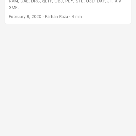
RVM, DAE, DRC, gLTF, OBJ, PLY, STL, U3D, DXF, JT, X y
i
3MF.
ó
February 8, 2020
· Farhan Raza · 4 min
n