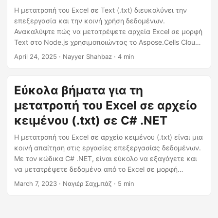
η
Η μετατροπή του Excel σε Text (.txt) διευκολύνει την
ς
επεξεργασία και την κοινή χρήση δεδομένων.
Ανακαλύψτε πώς να μετατρέψετε αρχεία Excel σε μορφή
Text στο Node.js χρησιμοποιώντας το Aspose.Cells Cloud
SDK γρήγορα και αποτελεσματικά.
April 24, 2025
· Nayyer Shahbaz · 4 min
Εύκολα βήματα για τη
μετατροπή του Excel σε αρχείο
κειμένου (.txt) σε C# .NET
Η μετατροπή του Excel σε αρχείο κειμένου (.txt) είναι μια
κοινή απαίτηση στις εργασίες επεξεργασίας δεδομένων.
Με τον κώδικα C# .NET, είναι εύκολο να εξαγάγετε και
να μετατρέψετε δεδομένα από το Excel σε μορφή
κειμένου. Ο οδηγός μας θα σας δείξει πώς να
March 7, 2023
· Ναγιέρ Σαχμπάζ · 5 min
μετατρέψετε το Excel σε TXT ή Σημειωματάριο, βήμα
προς βήμα. Ακολουθώντας τις οδηγίες μας, μπορείτε να
μετατρέψετε τα δεδομένα σας Excel σε αρχείο κειμένου