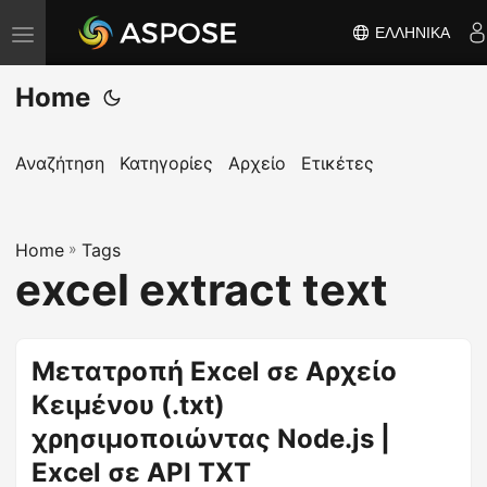
ΕΛΛΗΝΙΚΆ
Ε
ν
Home
α
λ
λ
Αναζήτηση
Κατηγορίες
Αρχείο
Ετικέτες
α
γ
Home
ή
»
Tags
excel extract text
π
λ
ο
Μετατροπή Excel σε Αρχείο
ή
Κειμένου (.txt)
γ
η
χρησιμοποιώντας Node.js |
σ
Excel σε API TXT