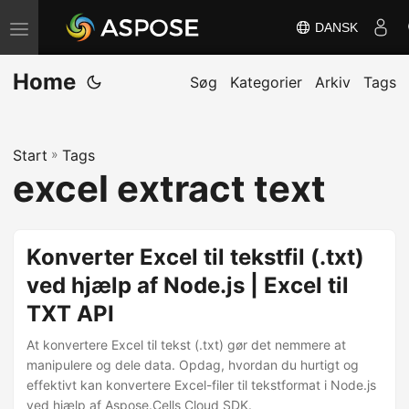
DANSK
S
k
Home
i
Søg
Kategorier
Arkiv
Tags
f
t
Start
»
Tags
n
excel extract text
a
v
i
Konverter Excel til tekstfil (.txt)
g
ved hjælp af Node.js | Excel til
a
TXT API
t
i
At konvertere Excel til tekst (.txt) gør det nemmere at
o
manipulere og dele data. Opdag, hvordan du hurtigt og
effektivt kan konvertere Excel-filer til tekstformat i Node.js
n
ved hjælp af Aspose.Cells Cloud SDK.