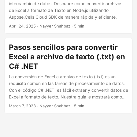
i
intercambio de datos. Descubre cómo convertir archivos
ó
de Excel a formato de Texto en Node.js utilizando
Aspose.Cells Cloud SDK de manera rápida y eficiente.
n
April 24, 2025
· Nayyer Shahbaz · 5 min
Pasos sencillos para convertir
Excel a archivo de texto (.txt) en
C# .NET
La conversión de Excel a archivo de texto (.txt) es un
requisito común en las tareas de procesamiento de datos.
Con el código C# .NET, es fácil extraer y convertir datos de
Excel a formato de texto. Nuestra guía le mostrará cómo
convertir Excel a TXT o Bloc de notas, paso a paso.
March 7, 2023
· Nayyer Shahbaz · 5 min
Siguiendo nuestras instrucciones, puede transformar sus
datos de Excel en un archivo de texto (.txt) en minutos.
Comience hoy y aprenda cómo convertir archivos de Excel
a texto con facilidad.