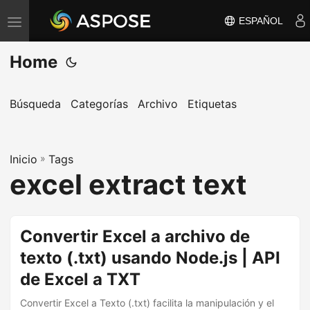
ESPAÑOL
A
l
Home
t
e
r
Búsqueda
Categorías
Archivo
Etiquetas
n
a
Inicio
r
»
Tags
excel extract text
n
a
v
Convertir Excel a archivo de
e
texto (.txt) usando Node.js | API
g
a
de Excel a TXT
c
Convertir Excel a Texto (.txt) facilita la manipulación y el