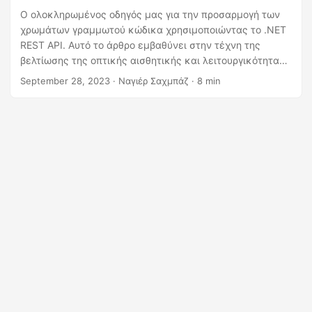
η
Ο ολοκληρωμένος οδηγός μας για την προσαρμογή των
ς
χρωμάτων γραμμωτού κώδικα χρησιμοποιώντας το .NET
REST API. Αυτό το άρθρο εμβαθύνει στην τέχνη της
βελτίωσης της οπτικής αισθητικής και λειτουργικότητας
αλλάζοντας τα χρώματα του γραμμικού κώδικα για να
September 28, 2023
· Ναγιέρ Σαχμπάζ · 8 min
ευθυγραμμιστούν με τις απαιτήσεις της επωνυμίας ή της
εφαρμογής σας.