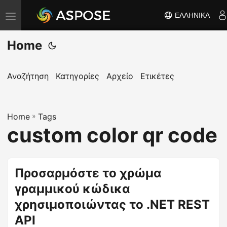
ΕΛΛΗΝΙΚΆ
Ε
ν
Home
α
λ
λ
Αναζήτηση
Κατηγορίες
Αρχείο
Ετικέτες
α
γ
Home
ή
»
Tags
custom color qr code
π
λ
ο
Προσαρμόστε το χρώμα
ή
γραμμικού κώδικα
γ
η
χρησιμοποιώντας το .NET REST
σ
API