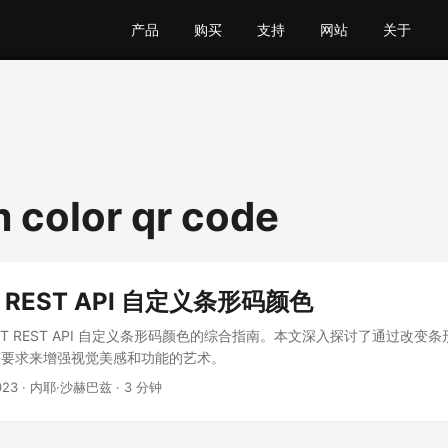
产品
购买
支持
网站
关于
 color qr code
T REST API 自定义条形码颜色
ET REST API 自定义条形码颜色的综合指南。本文深入探讨了通过改变
序要求来增强视觉美感和功能的艺术。
023
· 内耶·沙赫巴兹 · 3 分钟