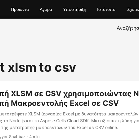
Προϊόντα
Αγορά
Υποστήριξη
Ιστότοποι
Σχετι
Αναζήτη
t xlsm to csv
ή XLSM σε CSV χρησιμοποιώντας No
πή Μακροεντολής Excel σε CSV
μετατρέψετε XLSM (εργασίες Excel με δυνατότητα μακροεντολών
 το Node.js και το Aspose.Cells Cloud SDK. Μια αξιόπιστη λύση γι
της μετατροπής μακροεντολών του Excel σε CSV online.
yyer Shahbaz · 4 min