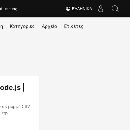
κά με εμάς
ΕΛΛΗΝΙΚΆ
ση
Κατηγορίες
Αρχείο
Ετικέτες
de.js |
) σε μορφή CSV
α την