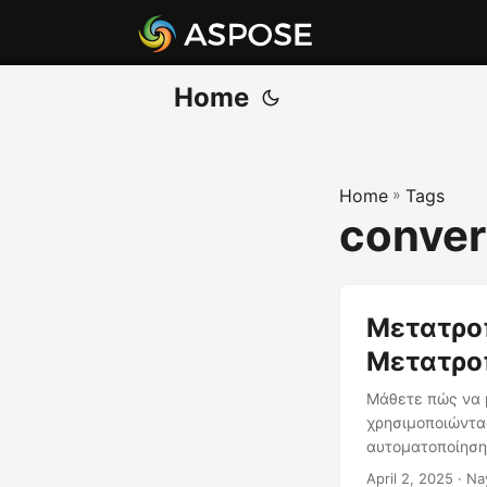
Home
Home
»
Tags
conver
Μετατροπ
Μετατρο
Μάθετε πώς να 
χρησιμοποιώντας
αυτοματοποίηση 
April 2, 2025
· Na