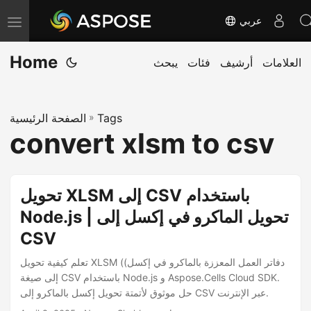
عربي
T
o
Home
العلامات
أرشيف
فئات
يبحث
g
g
l
Tags
»
الصفحة الرئيسية
e
convert xlsm to csv
n
a
v
تحويل XLSM إلى CSV باستخدام
i
Node.js | تحويل الماكرو في إكسل إلى
g
CSV
a
t
تعلم كيفية تحويل XLSM (دفاتر العمل المعززة بالماكرو في إكسل)
i
إلى صيغة CSV باستخدام Node.js و Aspose.Cells Cloud SDK.
حل موثوق لأتمتة تحويل إكسل بالماكرو إلى CSV عبر الإنترنت.
o