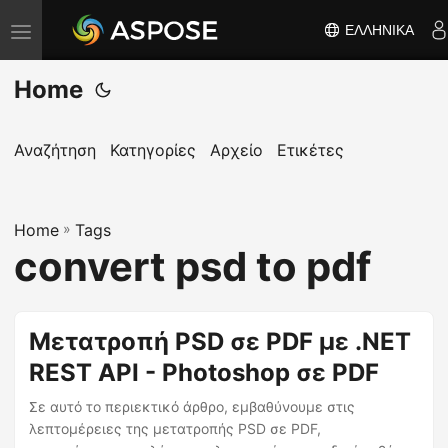
ΕΛΛΗΝΙΚΆ
Ε
ν
Home
α
λ
λ
Αναζήτηση
Κατηγορίες
Αρχείο
Ετικέτες
α
γ
Home
ή
»
Tags
convert psd to pdf
π
λ
ο
Μετατροπή PSD σε PDF με .NET
ή
REST API - Photoshop σε PDF
γ
η
Σε αυτό το περιεκτικό άρθρο, εμβαθύνουμε στις
σ
λεπτομέρειες της μετατροπής PSD σε PDF,