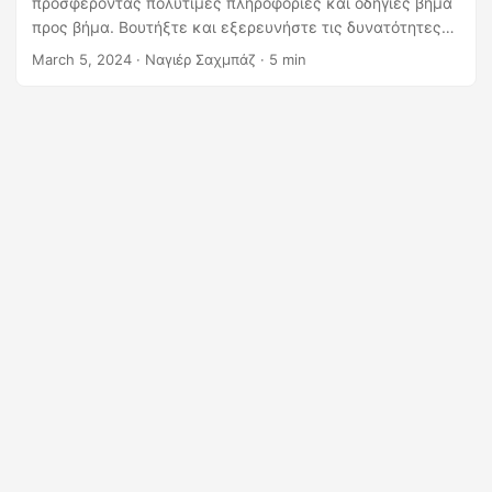
προσφέροντας πολύτιμες πληροφορίες και οδηγίες βήμα
η
προς βήμα. Βουτήξτε και εξερευνήστε τις δυνατότητες
ς
μετασχηματισμού της μετατροπής PSD σε PDF σήμερα!
March 5, 2024
· Ναγιέρ Σαχμπάζ · 5 min