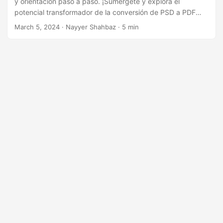
y orientación paso a paso. ¡Sumérgete y explora el
i
potencial transformador de la conversión de PSD a PDF
ó
hoy!
March 5, 2024
· Nayyer Shahbaz · 5 min
n