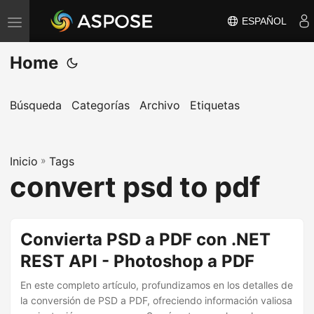
ESPAÑOL
A
l
Home
t
e
r
Búsqueda
Categorías
Archivo
Etiquetas
n
a
Inicio
r
»
Tags
convert psd to pdf
n
a
v
Convierta PSD a PDF con .NET
e
REST API - Photoshop a PDF
g
a
En este completo artículo, profundizamos en los detalles de
c
la conversión de PSD a PDF, ofreciendo información valiosa