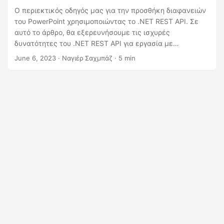
η
Ο περιεκτικός οδηγός μας για την προσθήκη διαφανειών
ς
του PowerPoint χρησιμοποιώντας το .NET REST API. Σε
αυτό το άρθρο, θα εξερευνήσουμε τις ισχυρές
δυνατότητες του .NET REST API για εργασία με
παρουσιάσεις PowerPoint και θα εμβαθύνουμε στη
June 6, 2023
· Ναγιέρ Σαχμπάζ · 5 min
διαδικασία βήμα προς βήμα της προγραμματικής
προσθήκης διαφανειών στις παρουσιάσεις σας. Είτε
θέλετε να αυτοματοποιήσετε τη δημιουργία διαφανειών,
να βελτιώσετε τη ροή εργασιών δημιουργίας
παρουσίασης ή να ενσωματώσετε την εισαγωγή
διαφανειών στην προσαρμοσμένη εφαρμογή σας, αυτός ο
οδηγός θα σας παρέχει τις απαραίτητες γνώσεις και
παραδείγματα κώδικα για να επιτύχετε τους στόχους
σας αποτελεσματικά και αποτελεσματικά.