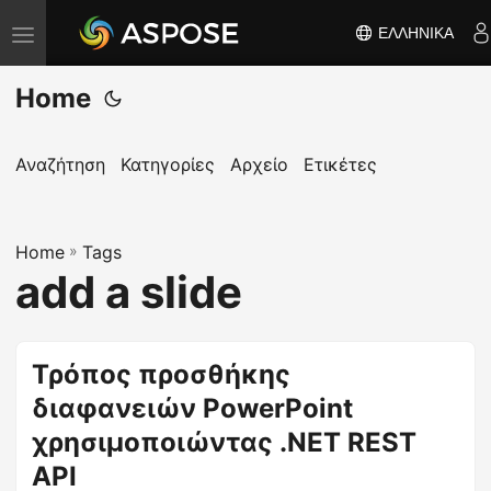
ΕΛΛΗΝΙΚΆ
Ε
ν
Home
α
λ
λ
Αναζήτηση
Κατηγορίες
Αρχείο
Ετικέτες
α
γ
Home
ή
»
Tags
add a slide
π
λ
ο
Τρόπος προσθήκης
ή
διαφανειών PowerPoint
γ
η
χρησιμοποιώντας .NET REST
σ
API