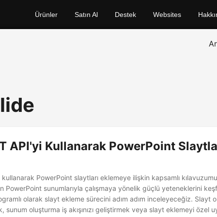
Ürünler
Satın Al
Destek
Websites
Hakkı
A
lide
 API'yi Kullanarak PowerPoint Slaytlar
 kullanarak PowerPoint slaytları eklemeye ilişkin kapsamlı kılavuzum
n PowerPoint sunumlarıyla çalışmaya yönelik güçlü yeteneklerini ke
ogramlı olarak slayt ekleme sürecini adım adım inceleyeceğiz. Slayt 
k, sunum oluşturma iş akışınızı geliştirmek veya slayt eklemeyi özel