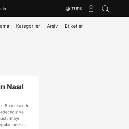
nda
TÜRK
rama
Kategoriler
Arşiv
Etiketler
ı Nasıl
uz. Bu makalede,
şfedeceğiz ve
oluşturmayı
 uygulamanıza