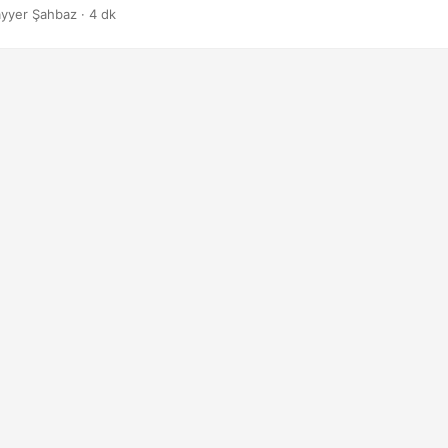
iyorsanız, bu kılavuz size hedeflerinize verimli ve etkili bir şekilde ul
yyer Şahbaz · 4 dk
ve kod örneklerini sağlayacaktır.