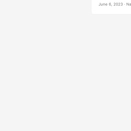
entegre etmek ist
June 6, 2023
· Na
gerekli bilgileri 