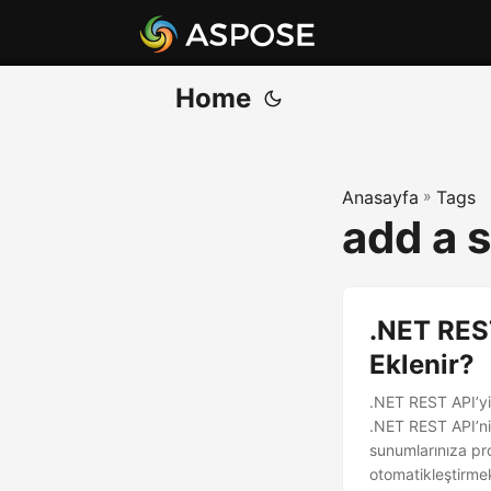
Home
Anasayfa
»
Tags
add a s
.NET REST
Eklenir?
.NET REST API’yi
.NET REST API’ni
sunumlarınıza pr
otomatikleştirme