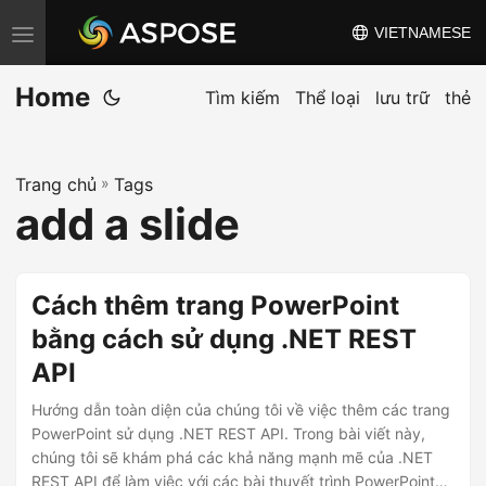
VIETNAMESE
C
h
Home
u
Tìm kiếm
Thể loại
lưu trữ
thẻ
y
ể
Trang chủ
»
Tags
n
add a slide
đ
ổ
i
Cách thêm trang PowerPoint
đ
bằng cách sử dụng .NET REST
i
API
ề
u
Hướng dẫn toàn diện của chúng tôi về việc thêm các trang
h
PowerPoint sử dụng .NET REST API. Trong bài viết này,
chúng tôi sẽ khám phá các khả năng mạnh mẽ của .NET
ư
REST API để làm việc với các bài thuyết trình PowerPoint