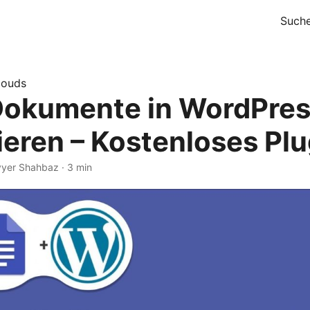
Such
louds
okumente in WordPre
ieren – Kostenloses Plu
yyer Shahbaz · 3 min