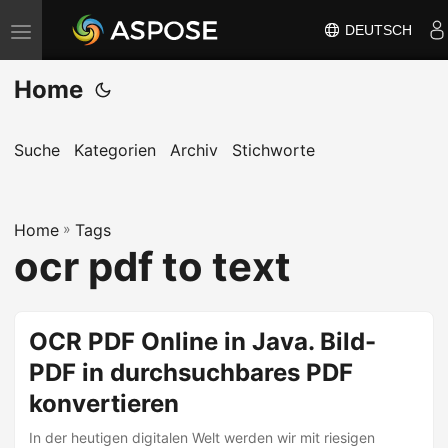
DEUTSCH
N
a
Home
v
i
g
Suche
Kategorien
Archiv
Stichworte
a
t
Home
i
»
Tags
ocr pdf to text
o
n
u
OCR PDF Online in Java. Bild-
m
PDF in durchsuchbares PDF
s
c
konvertieren
h
In der heutigen digitalen Welt werden wir mit riesigen