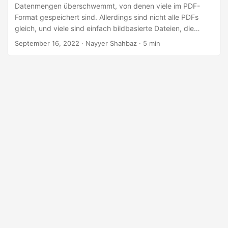
a
Datenmengen überschwemmt, von denen viele im PDF-
l
Format gespeichert sind. Allerdings sind nicht alle PDFs
gleich, und viele sind einfach bildbasierte Dateien, die
t
schwer zu durchsuchen oder zu bearbeiten sind. Hier
September 16, 2022
· Nayyer Shahbaz · 5 min
e
kommt OCR (Optical Character Recognition) ins Spiel. Mit
n
der Leistungsfähigkeit von OCR können Sie bildbasierte
PDFs ganz einfach in durchsuchbare PDFs konvertieren,
wodurch sie einfacher zu durchsuchen, zu bearbeiten und
zu teilen sind. In diesem Blog werden wir untersuchen, wie
OCR verwendet wird, um Bild-PDFs mit Java in
durchsuchbare PDFs zu konvertieren.