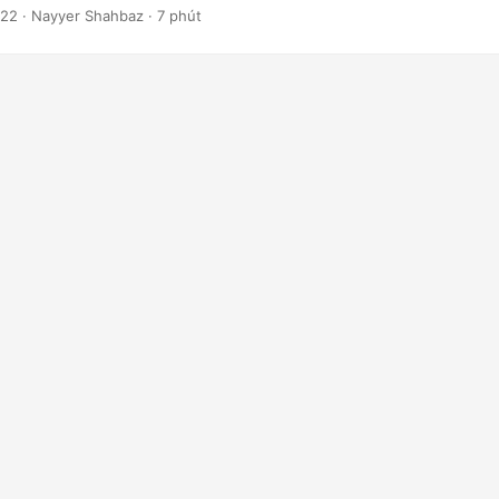
p PDF có thể tìm kiếm, giúp tìm kiếm, chỉnh sửa và chia sẻ chúng d
022
· Nayyer Shahbaz · 7 phút
 ta sẽ khám phá cách sử dụng OCR để chuyển đổi tệp PDF hình ảnh 
g Java.