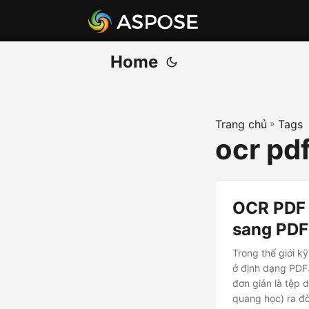
Home
Trang chủ
»
Tags
ocr pdf
OCR PDF 
sang PDF 
Trong thế giới k
ở định dạng PDF.
đơn giản là tệp 
quang học) ra đờ