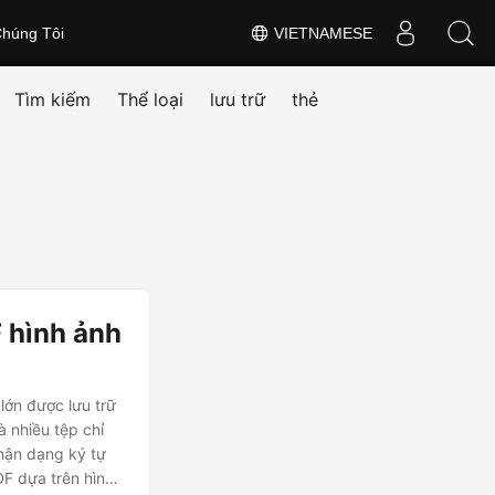
húng Tôi
VIETNAMESE
Tìm kiếm
Thể loại
lưu trữ
thẻ
 hình ảnh
lớn được lưu trữ
 nhiều tệp chỉ
Nhận dạng ký tự
F dựa trên hình