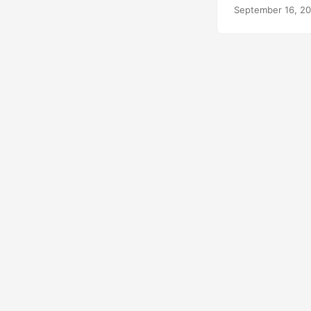
ảnh thành các tệ
September 16, 2
blog này, chúng
thể tìm kiếm bằn