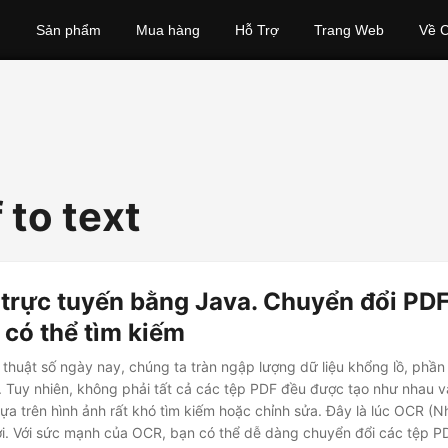
Sản phẩm
Mua hàng
Hỗ Trợ
Trang Web
Về C
 to text
trực tuyến bằng Java. Chuyển đổi PDF
có thể tìm kiếm
ỹ thuật số ngày nay, chúng ta tràn ngập lượng dữ liệu khổng lồ, phần 
 Tuy nhiên, không phải tất cả các tệp PDF đều được tạo như nhau và
dựa trên hình ảnh rất khó tìm kiếm hoặc chỉnh sửa. Đây là lúc OCR (
i. Với sức mạnh của OCR, bạn có thể dễ dàng chuyển đổi các tệp PD