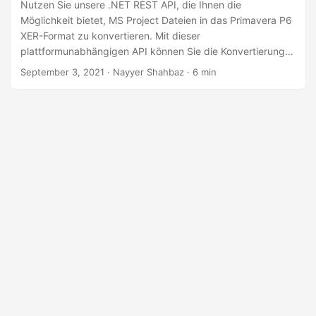
a
Nutzen Sie unsere .NET REST API, die Ihnen die
Möglichkeit bietet, MS Project Dateien in das Primavera P6
l
XER-Format zu konvertieren. Mit dieser
t
plattformunabhängigen API können Sie die Konvertierung
e
von MPP in XER auf jeder Plattform problemlos
September 3, 2021
· Nayyer Shahbaz · 6 min
n
durchführen.