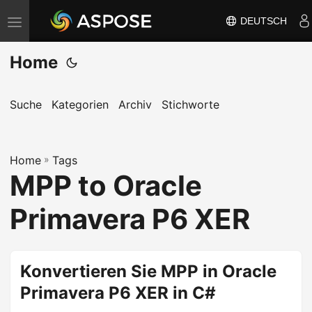
DEUTSCH
N
a
Home
v
i
g
Suche
Kategorien
Archiv
Stichworte
a
t
Home
i
»
Tags
MPP to Oracle
o
n
Primavera P6 XER
u
m
s
Konvertieren Sie MPP in Oracle
c
Primavera P6 XER in C#
h