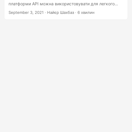
n
платформи API можна використовувати для легкого
виконання перетворення MPP у XER на будь-якій
September 3, 2021
· Найєр Шахбаз · 6 хвилин
платформі.