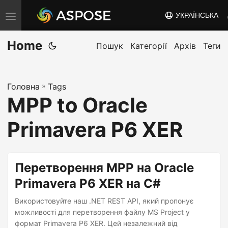
УКРАЇНСЬКА
T
o
Home
g
Пошук
Категорії
Архів
Теги
g
l
Головна
»
Tags
e
MPP to Oracle
n
a
Primavera P6 XER
v
i
g
Перетворення MPP на Oracle
a
Primavera P6 XER на C#
t
Використовуйте наш .NET REST API, який пропонує
i
можливості для перетворення файлу MS Project у
o
формат Primavera P6 XER. Цей незалежний від