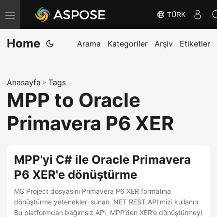
TÜRK
G
e
Home
z
Arama
Kategoriler
Arşiv
Etiketler
i
n
Anasayfa
»
Tags
m
MPP to Oracle
e
y
Primavera P6 XER
i
D
e
MPP'yi C# ile Oracle Primavera
ğ
P6 XER'e dönüştürme
i
MS Project dosyasını Primavera P6 XER formatına
ş
dönüştürme yetenekleri sunan .NET REST API’mizi kullanın.
t
Bu platformdan bağımsız API, MPP’den XER’e dönüştürmeyi