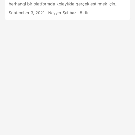
i
herhangi bir platformda kolaylıkla gerçekleştirmek için
r
kullanılabilir.
September 3, 2021
· Nayyer Şahbaz · 5 dk