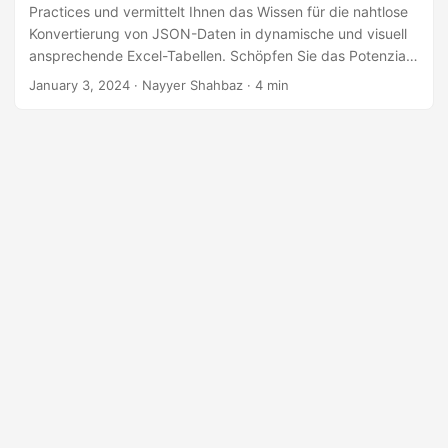
a
Practices und vermittelt Ihnen das Wissen für die nahtlose
l
Konvertierung von JSON-Daten in dynamische und visuell
ansprechende Excel-Tabellen. Schöpfen Sie das Potenzial
t
der Konvertierung von JSON in Excel aus und sorgen Sie
January 3, 2024
· Nayyer Shahbaz · 4 min
e
für Präzision und Effizienz bei der Datendarstellung.
n