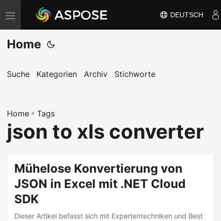
DEUTSCH
N
a
Home
v
i
g
Suche
Kategorien
Archiv
Stichworte
a
t
Home
i
»
Tags
json to xls converter
o
n
u
Mühelose Konvertierung von
m
JSON in Excel mit .NET Cloud
s
c
SDK
h
Dieser Artikel befasst sich mit Expertentechniken und Best