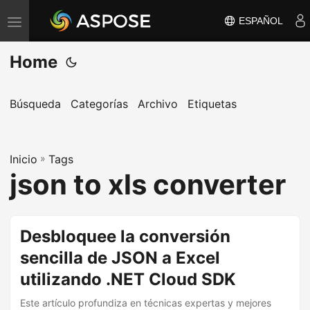
ESPAÑOL
A
l
Home
t
e
r
Búsqueda
Categorías
Archivo
Etiquetas
n
a
Inicio
r
»
Tags
json to xls converter
n
a
v
Desbloquee la conversión
e
sencilla de JSON a Excel
g
a
utilizando .NET Cloud SDK
c
Este artículo profundiza en técnicas expertas y mejores