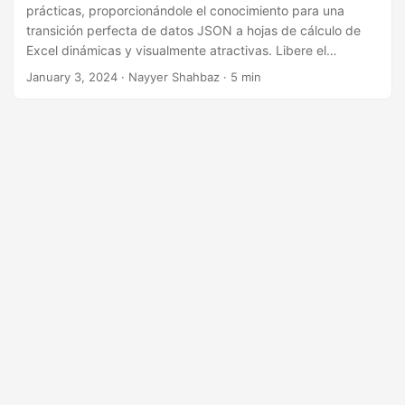
i
prácticas, proporcionándole el conocimiento para una
ó
transición perfecta de datos JSON a hojas de cálculo de
Excel dinámicas y visualmente atractivas. Libere el
n
potencial de la conversión de JSON a Excel, garantizando
January 3, 2024
· Nayyer Shahbaz · 5 min
precisión y eficiencia en la representación de datos.