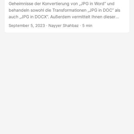
a
Geheimnisse der Konvertierung von „JPG in Word“ und
l
behandeln sowohl die Transformationen „JPG in DOC“ als
auch „JPG in DOCX“. Außerdem vermittelt Ihnen dieser
t
Leitfaden das Wissen, um JPG-Bilder nahtlos online in
September 5, 2023
· Nayyer Shahbaz · 5 min
e
Word-Dokumente umzuwandeln.
n