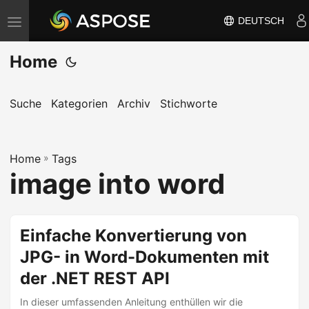
DEUTSCH
N
a
Home
v
i
g
Suche
Kategorien
Archiv
Stichworte
a
t
Home
i
»
Tags
image into word
o
n
u
Einfache Konvertierung von
m
JPG- in Word-Dokumenten mit
s
c
der .NET REST API
h
In dieser umfassenden Anleitung enthüllen wir die