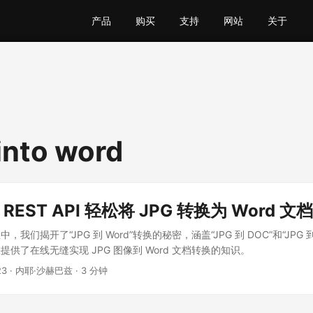
产品
购买
支持
网站
关于
into word
 REST API 轻松将 JPG 转换为 Word 文档
我们揭开了“JPG 到 Word”转换的秘密，涵盖“JPG 到 DOC”和“JPG 
供了在线无缝实现 JPG 图像到 Word 文档转换的知识。
23
· 内耶·沙赫巴兹 · 3 分钟