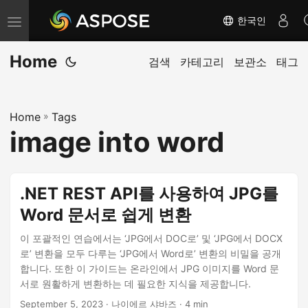
한국인
내
비
Home
게
검색
카테고리
보관소
태그
이
션
Home
»
Tags
전
image into word
환
.NET REST API를 사용하여 JPG를
Word 문서로 쉽게 변환
이 포괄적인 연습에서는 ‘JPG에서 DOC로’ 및 ‘JPG에서 DOCX
로’ 변환을 모두 다루는 ‘JPG에서 Word로’ 변환의 비밀을 공개
합니다. 또한 이 가이드는 온라인에서 JPG 이미지를 Word 문
서로 원활하게 변환하는 데 필요한 지식을 제공합니다.
September 5, 2023
· 나이에르 샤바즈 · 4 min