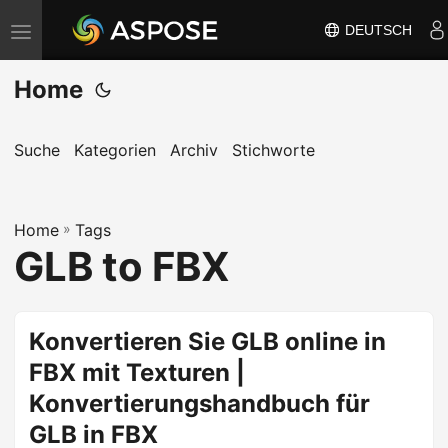
DEUTSCH
N
a
Home
v
i
g
Suche
Kategorien
Archiv
Stichworte
a
t
Home
i
»
Tags
GLB to FBX
o
n
u
Konvertieren Sie GLB online in
m
FBX mit Texturen |
s
c
Konvertierungshandbuch für
h
GLB in FBX