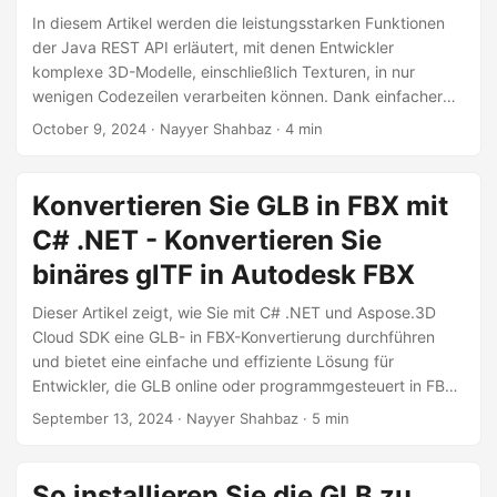
a
In diesem Artikel werden die leistungsstarken Funktionen
l
der Java REST API erläutert, mit denen Entwickler
t
komplexe 3D-Modelle, einschließlich Texturen, in nur
wenigen Codezeilen verarbeiten können. Dank einfacher
e
Integration und plattformübergreifender Unterstützung
n
October 9, 2024
· Nayyer Shahbaz · 4 min
ermöglicht die Java REST API die effiziente Verarbeitung,
Bearbeitung und Konvertierung von 3D Dateien und ist
damit ein unverzichtbares Werkzeug für 3D-Designer und -
Konvertieren Sie GLB in FBX mit
Entwickler.
C# .NET - Konvertieren Sie
binäres glTF in Autodesk FBX
Dieser Artikel zeigt, wie Sie mit C# .NET und Aspose.3D
Cloud SDK eine GLB- in FBX-Konvertierung durchführen
und bietet eine einfache und effiziente Lösung für
Entwickler, die GLB online oder programmgesteuert in FBX
konvertieren möchten.
September 13, 2024
· Nayyer Shahbaz · 5 min
So installieren Sie die GLB zu