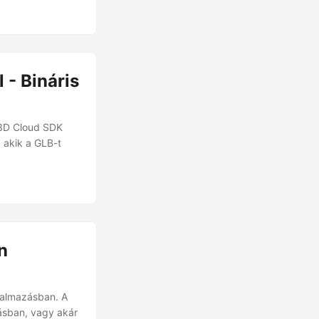
 - Bináris
.3D Cloud SDK
 akik a GLB-t
n
kalmazásban. A
ásban, vagy akár