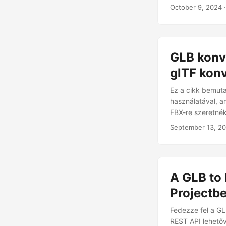
nélkülözhetetlen
October 9, 2024
·
GLB konve
glTF kon
Ez a cikk bemuta
használatával, a
FBX-re szeretnék
September 13, 2
A GLB to 
Projectb
Fedezze fel a GL
REST API lehetőv