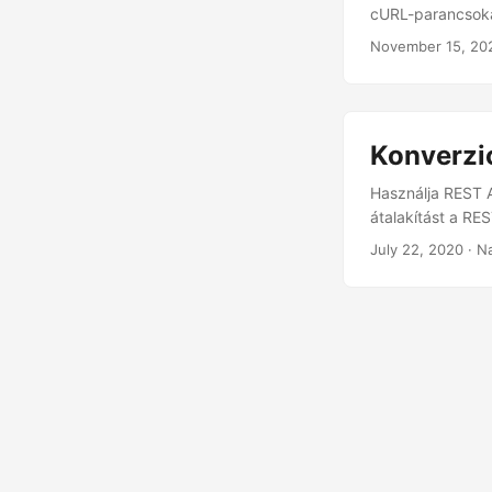
cURL-parancsokat
November 15, 20
Konverzi
Használja REST A
átalakítást a RE
July 22, 2020
· N