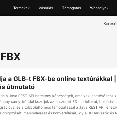
Termékek
Vásárlás
Támogatás
Webhelyek
Keresé
 FBX
ja a GLB-t FBX-be online textúrákkal 
ós útmutató
tja a Java REST API hatékony képességeit, amelyek lehetővé teszik 
hány sornyi kóddal kezeljék az összetett 3D modelleket, beleértve a
grációval és a többplatformos támogatással a Java REST API lehető
feldolgozását, manipulálását és konvertálását, így a 3D tervezők és f