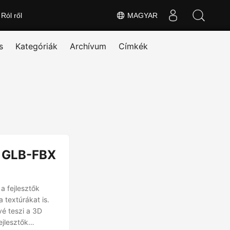
Ról ről
MAGYAR
s
Kategóriák
Archívum
Címkék
| GLB-FBX
a fejlesztők
 textúrákat is.
vé teszi a 3D
ejlesztők