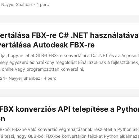
 eszközévé válik.
 Nayyer Shahbaz · 4 perc
rtálása FBX-re C# .NET használatával
vertálása Autodesk FBX-re
tja, hogyan lehet GLB-t FBX-re konvertálni a C# .NET és az Aspose
mely egyszerű és hatékony megoldást kínál azoknak a fejlesztőknek,
 online vagy programozottan konvertálni.
024
· Nayyer Shahbaz · 4 perc
FBX konverziós API telepítése a Pytho
en
B-ből FBX-be való konverzió végrehajtásának részleteit a Python al
é teszi, hogy GLB-ből FBX-be konvertáljon fájlokat Python alkalmaz