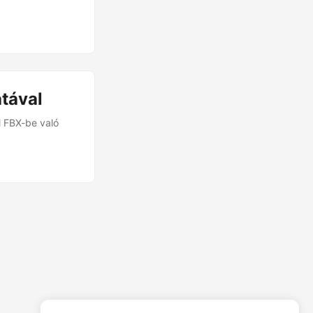
tával
l FBX-be való