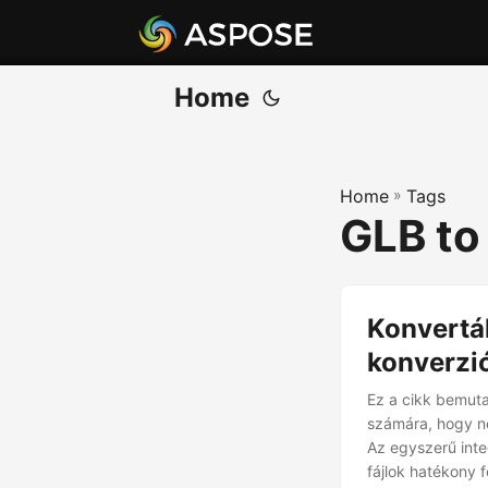
Home
Home
»
Tags
GLB to
Konvertál
konverzi
Ez a cikk bemuta
számára, hogy né
Az egyszerű inte
fájlok hatékony 