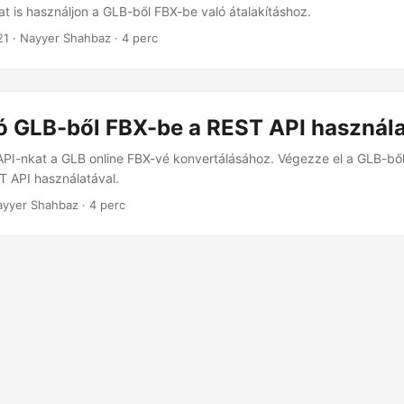
 is használjon a GLB-ből FBX-be való átalakításhoz.
21
· Nayyer Shahbaz · 4 perc
ó GLB-ből FBX-be a REST API használa
PI-nkat a GLB online FBX-vé konvertálásához. Végezze el a GLB-bő
ST API használatával.
ayyer Shahbaz · 4 perc