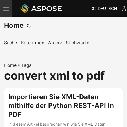
DEUTSCH
N
a
Home
v
i
g
Suche
Kategorien
Archiv
Stichworte
a
t
Home
i
»
Tags
convert xml to pdf
o
n
u
Importieren Sie XML-Daten
m
mithilfe der Python REST-API in
s
c
PDF
h
In diesem Artikel besprechen wir, wie Sie XML-Daten