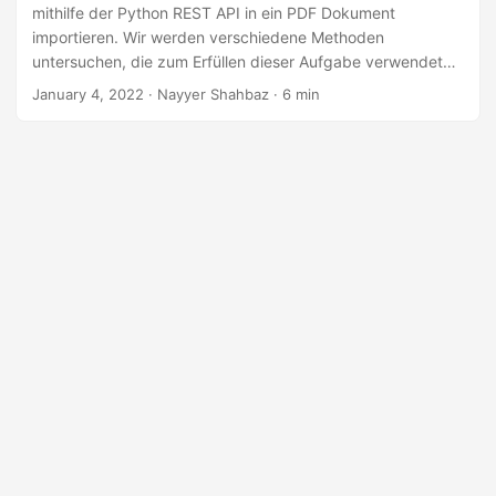
a
mithilfe der Python REST API in ein PDF Dokument
l
importieren. Wir werden verschiedene Methoden
untersuchen, die zum Erfüllen dieser Aufgabe verwendet
t
werden können, einschließlich der Verwendung von
January 4, 2022
· Nayyer Shahbaz · 6 min
e
Bibliotheken und APIs von Drittanbietern. Am Ende dieses
n
Artikels haben Sie ein besseres Verständnis für den Prozess
des Importierens von XML-Daten in ein PDF Dokument und
die verschiedenen verfügbaren Tools, die Ihnen dabei
helfen.