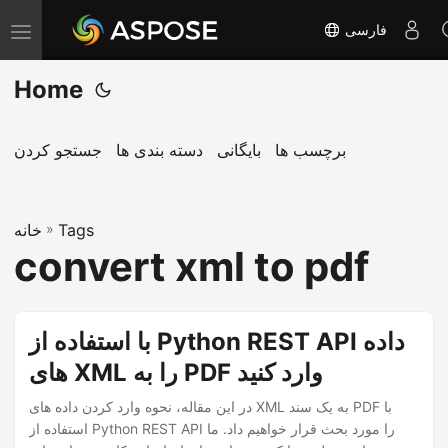
فارسی
T
o
Home
g
g
l
برچسب ها
بایگانی
دسته بندی ها
جستجو کردن
e
n
Tags
»
a
خانه
convert xml to pdf
v
i
g
با استفاده از Python REST API داده
a
های XML را به PDF وارد کنید
t
i
در این مقاله، نحوه وارد کردن داده های XML به یک سند PDF با
o
استفاده از Python REST API را مورد بحث قرار خواهیم داد. ما