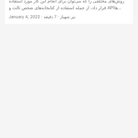
روش‌های مختلفی را که می‌توان برای انجام این کار مورد استفاده
n
قرار داد، از جمله استفاده از کتابخانه‌های شخص ثالث و APIها
بررسی خواهیم کرد. در پایان این مقاله، درک بهتری از فرآیند وارد
· نیر شهباز · 7 دقیقه
January 4, 2022
کردن داده‌های XML به یک سند PDF و ابزارهای مختلف موجود برای
کمک به شما در دستیابی به این هدف خواهید داشت.