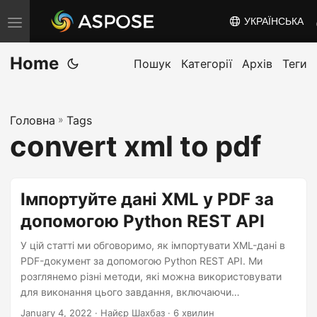
УКРАЇНСЬКА
T
o
Home
g
Пошук
Категорії
Архів
Теги
g
l
Головна
»
Tags
e
convert xml to pdf
n
a
v
Імпортуйте дані XML у PDF за
i
допомогою Python REST API
g
a
У цій статті ми обговоримо, як імпортувати XML-дані в
t
PDF-документ за допомогою Python REST API. Ми
розглянемо різні методи, які можна використовувати
i
для виконання цього завдання, включаючи
o
використання сторонніх бібліотек і API. До кінця цієї
January 4, 2022
· Найєр Шахбаз · 6 хвилин