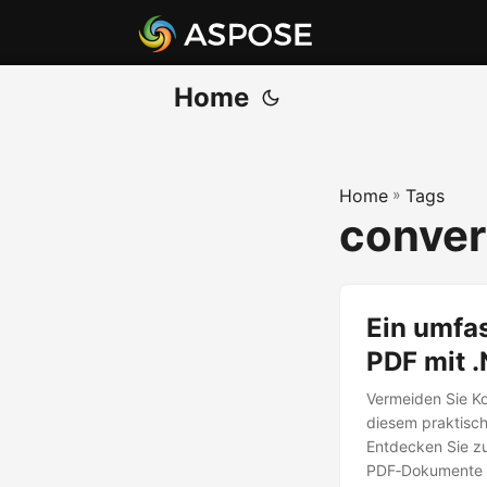
Home
Home
»
Tags
conver
Ein umfa
PDF mit 
Vermeiden Sie Ko
diesem praktisch
Entdecken Sie zu
PDF‑Dokumente z