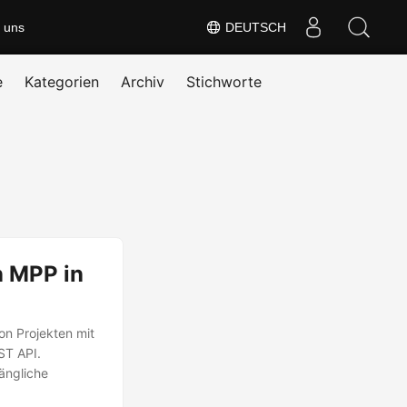
 uns
DEUTSCH
e
Kategorien
Archiv
Stichworte
n MPP in
on Projekten mit
ST API.
ängliche