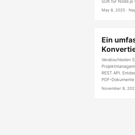
SDK für Node.js 
May 8, 2025
· Na
Ein umfa
Konverti
Verabschieden Si
Projektmanageme
REST API. Entdec
PDF-Dokumente
November 8, 202