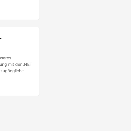
-
oseres
ung mit der .NET
n zugängliche