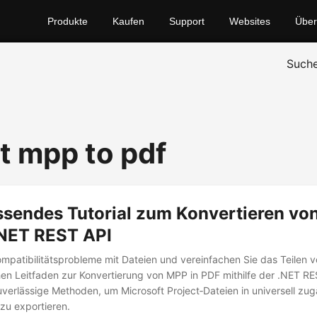
Produkte
Kaufen
Support
Websites
Über
Such
t mpp to pdf
ssendes Tutorial zum Konvertieren vo
.NET REST API
mpatibilitätsprobleme mit Dateien und vereinfachen Sie das Teilen v
en Leitfaden zur Konvertierung von MPP in PDF mithilfe der .NET RE
verlässige Methoden, um Microsoft Project‑Dateien in universell zug
u exportieren.