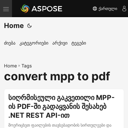
ქართული
T
o
Home
g
g
l
ძიება
კატეგორიები
არქივი
ტეგები
e
n
Home
a
»
Tags
convert mpp to pdf
v
i
g
სიღრმისეული გაკვეთილი MPP-
a
ის PDF-ში გადაყვანის შესახებ
t
i
.NET REST API-ით
o
მოერიცხეთ ფაილების თავსებადობის სირთულეები და