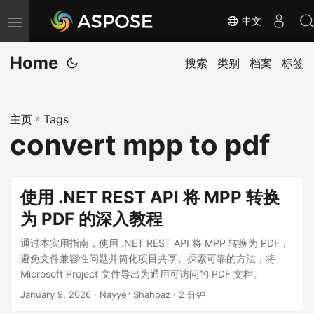
中文
切
换
Home
导
搜索
类别
档案
标签
航
主页
»
Tags
convert mpp to pdf
使用 .NET REST API 将 MPP 转换
为 PDF 的深入教程
通过本实用指南，使用 .NET REST API 将 MPP 转换为 PDF，
避免文件兼容性问题并简化项目共享。探索可靠的方法，将
Microsoft Project 文件导出为通用可访问的 PDF 文档。
January 9, 2026
· Nayyer Shahbaz · 2 分钟