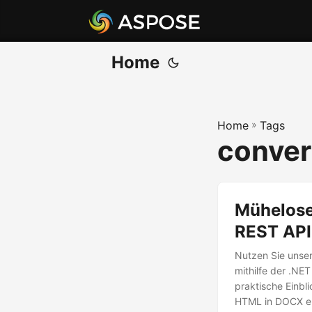
Home
Home
»
Tags
conver
Mühelose
REST API
Nutzen Sie unse
mithilfe der .NET
praktische Einbl
HTML in DOCX e