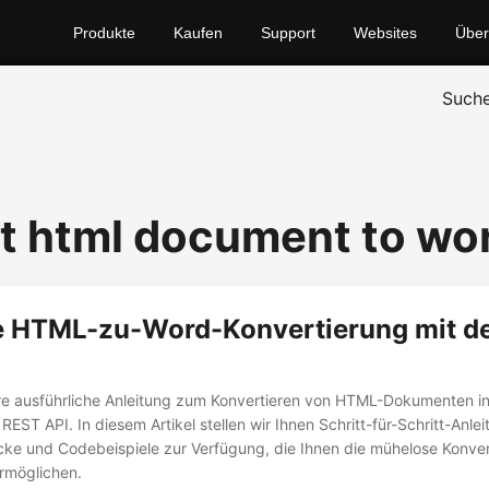
Produkte
Kaufen
Support
Websites
Über
Such
t html document to wo
 HTML-zu-Word-Konvertierung mit de
re ausführliche Anleitung zum Konvertieren von HTML-Dokumenten i
 REST API. In diesem Artikel stellen wir Ihnen Schritt-für-Schritt-Anle
icke und Codebeispiele zur Verfügung, die Ihnen die mühelose Konve
rmöglichen.