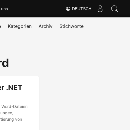
 uns
DEUTSCH
e
Kategorien
Archiv
Stichworte
rd
r .NET
n Word-Dateien
itungen,
rtierung von