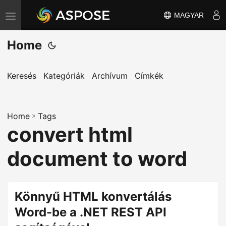
MAGYAR
T
o
Home
g
g
l
Keresés
Kategóriák
Archívum
Címkék
e
n
Home
a
»
Tags
convert html
v
i
document to word
g
a
t
Könnyű HTML konvertálás
i
Word-be a .NET REST API
o