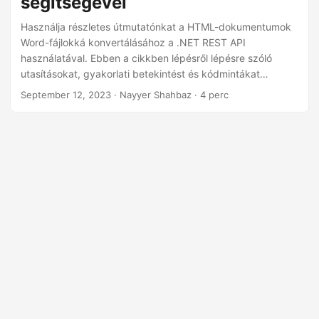
segítségével
n
Használja részletes útmutatónkat a HTML-dokumentumok
Word-fájlokká konvertálásához a .NET REST API
használatával. Ebben a cikkben lépésről lépésre szóló
utasításokat, gyakorlati betekintést és kódmintákat
kínálunk Önnek, amelyek segítségével könnyedén elérheti
September 12, 2023
· Nayyer Shahbaz · 4 perc
a HTML-ből DOCX-be való átalakítást.