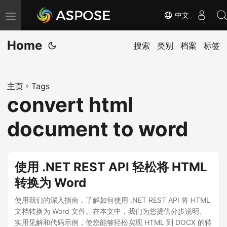
中文
切
换
Home
导
搜索
类别
档案
标签
航
主页
»
Tags
convert html
document to word
使用 .NET REST API 轻松将 HTML
转换为 Word
使用我们的深入指南，了解如何使用 .NET REST API 将 HTML
文档转换为 Word 文件。在本文中，我们为您提供分步说明、
实用见解和代码示例，使您能够轻松实现 HTML 到 DOCX 的转