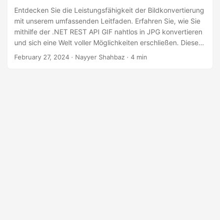
a
Entdecken Sie die Leistungsfähigkeit der Bildkonvertierung
l
mit unserem umfassenden Leitfaden. Erfahren Sie, wie Sie
t
mithilfe der .NET REST API GIF nahtlos in JPG konvertieren
und sich eine Welt voller Möglichkeiten erschließen. Dieser
e
Leitfaden enthält alles, was Sie zum Erlernen der
n
February 27, 2024
· Nayyer Shahbaz · 4 min
Konvertierung von GIF in JPG benötigen.