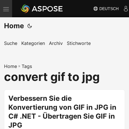
DEUTSCH
N
a
Home
v
i
g
Suche
Kategorien
Archiv
Stichworte
a
t
Home
i
»
Tags
convert gif to jpg
o
n
u
Verbessern Sie die
m
Konvertierung von GIF in JPG in
s
c
C# .NET - Übertragen Sie GIF in
h
JPG