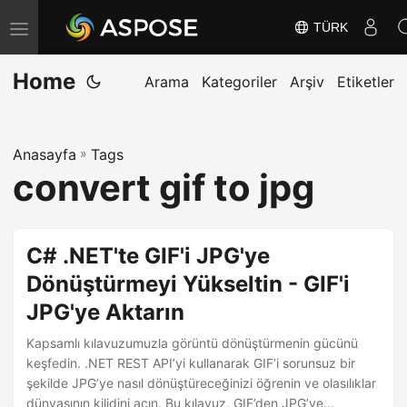
TÜRK
G
e
Home
z
Arama
Kategoriler
Arşiv
Etiketler
i
n
Anasayfa
»
Tags
m
convert gif to jpg
e
y
i
C# .NET'te GIF'i JPG'ye
D
Dönüştürmeyi Yükseltin - GIF'i
e
JPG'ye Aktarın
ğ
i
Kapsamlı kılavuzumuzla görüntü dönüştürmenin gücünü
ş
keşfedin. .NET REST API’yi kullanarak GIF’i sorunsuz bir
şekilde JPG’ye nasıl dönüştüreceğinizi öğrenin ve olasılıklar
t
dünyasının kilidini açın. Bu kılavuz, GIF’den JPG’ye