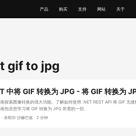
产品
购买
支持
网站
关于
 gif to jpg
ET 中将 GIF 转换为 JPG - 将 GIF 转换为 J
探索图像转换的强大功能。了解如何使用 .NET REST API 将 GIF 无缝
包含您学习将 GIF 转换为 JPG 所需的一切。
4
· 奈耶尔·沙赫巴兹 · 2 分钟