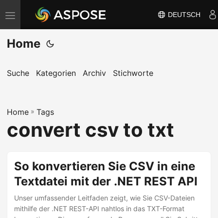
DEUTSCH
N
a
Home
v
i
g
Suche
Kategorien
Archiv
Stichworte
a
t
Home
i
»
Tags
convert csv to txt
o
n
u
So konvertieren Sie CSV in eine
m
Textdatei mit der .NET REST API
s
c
Unser umfassender Leitfaden zeigt, wie Sie CSV-Dateien
h
mithilfe der .NET REST-API nahtlos in das TXT-Format