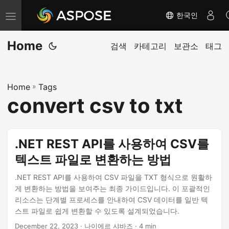
한국인
내
비
Home
게
검색
카테고리
보관소
태그
이
션
Home
»
Tags
전
convert csv to txt
환
.NET REST API를 사용하여 CSV를
텍스트 파일로 변환하는 방법
.NET REST API를 사용하여 CSV 파일을 TXT 형식으로 원활하
게 변환하는 방법을 보여주는 최종 가이드입니다. 이 포괄적인
리소스는 단계별 프로세스를 안내하여 CSV 데이터를 일반 텍
스트 파일로 쉽게 변환할 수 있도록 설계되었습니다.
December 22, 2023
· 나이에르 샤바즈 · 4 min