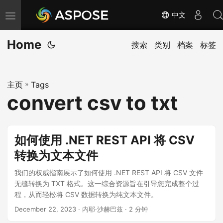
中文
切
换
Home
导
搜索
类别
档案
标签
航
主页
»
Tags
convert csv to txt
如何使用 .NET REST API 将 CSV
转换为文本文件
我们的权威指南展示了如何使用 .NET REST API 将 CSV 文件
无缝转换为 TXT 格式。这一综合资源旨在引导您完成整个过
程，从而轻松将 CSV 数据转换为纯文本文件。
December 22, 2023
· 内耶·沙赫巴兹 · 2 分钟