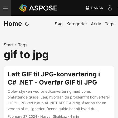
DANSK
S
k
Home
i
Søg
Kategorier
Arkiv
Tags
f
t
Start
»
Tags
n
gif to jpg
a
v
i
Løft GIF til JPG-konvertering i
g
C# .NET - Overfør GIF til JPG
a
t
Oplev styrken ved billedkonvertering med vores
i
omfattende guide. Lær, hvordan du problemfrit konverterer
GIF til JPG ved hjælp af .NET REST API og låser op for en
o
verden af muligheder. Denne guide har alt hvad du
n
behøver for at lære GIF til JPG-konvertering.
February 27, 2024
· Nayyer Shahbaz · 4 min