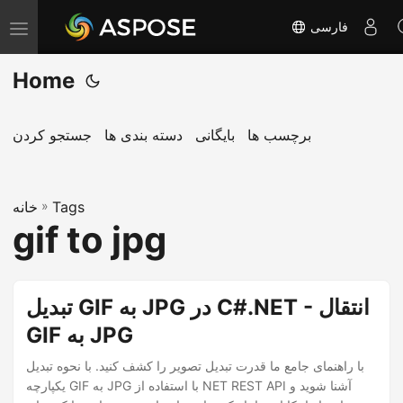
فارسی
T
o
Home
g
g
l
برچسب ها
بایگانی
دسته بندی ها
جستجو کردن
e
n
Tags
»
a
خانه
gif to jpg
v
i
g
تبدیل GIF به JPG در C#.NET - انتقال
a
GIF به JPG
t
i
با راهنمای جامع ما قدرت تبدیل تصویر را کشف کنید. با نحوه تبدیل
o
یکپارچه GIF به JPG با استفاده از NET REST API آشنا شوید و