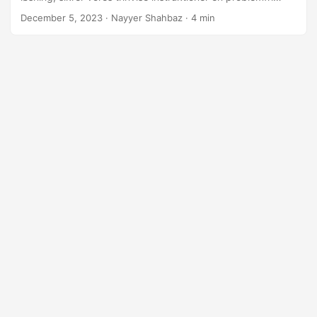
overgang fra CSV til PDF ved hjælp af .NET Cloud SDK.
December 5, 2023
· Nayyer Shahbaz · 4 min