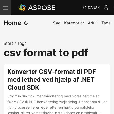
DANSK
S
k
Home
i
Søg
Kategorier
Arkiv
Tags
f
t
Start
»
Tags
n
csv format to pdf
a
v
i
Konverter CSV-format til PDF
g
med lethed ved hjælp af .NET
a
Cloud SDK
t
i
Strømlin din dokumenthåndtering med vores nemme at
o
følge CSV til PDF-konverteringsvejledning. Uanset om du er
ny i processen eller leder efter en hurtig og pålidelig
n
løsning, sikrer vores trinvise instruktioner en problemfri